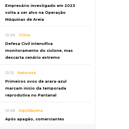
Empresário investigado em 2023
volta a ser alvo na Operação
Máquinas de Areia
12:26
Clima
Defesa Civil intensifica
monitoramento do ciclone, mas
descarta cenário extremo
12:12
Natureza
Primeiros ovos de arara-azul
marcam início da temporada
reprodutiva no Pantanal
12:06
Aquidauana
Após apagão, comerciantes
contabilizam prejuízos e buscam