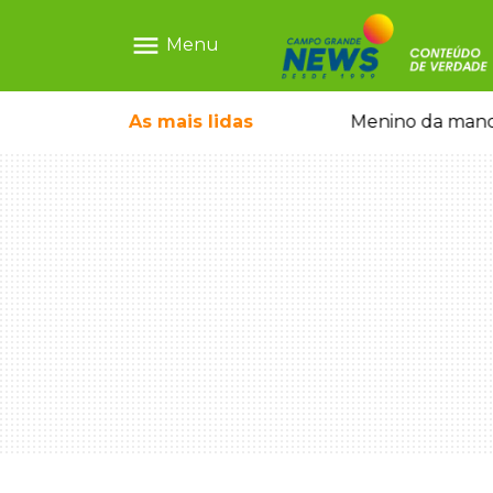
menu
Menu
ntre crianças brasileiras
As mais
lidas
Menino da mandi