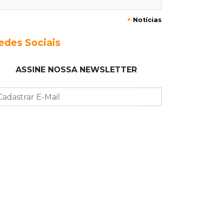
ressarcimento
+
Notícias
11:55
Meio ambiente
edes Sociais
Engenheiro do Pantanal: tatu-
canastra pode ganhar dia oficial em
ASSINE NOSSA NEWSLETTER
MS
11:38
Agosto Lilás
Dupla troca a 'sofrência' por alerta
contra a violência à mulher
11:37
Recomposição de fundo
Câmara deve dar urgência a debate
sobre dívida da prefeitura com
previdência
11:34
Pedro Juan