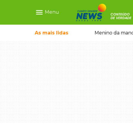
menu
Menu
ntre crianças brasileiras
As mais
lidas
Menino da mandi