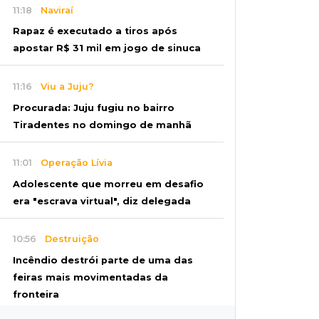
11:18
Naviraí
Rapaz é executado a tiros após
apostar R$ 31 mil em jogo de sinuca
11:16
Viu a Juju?
Procurada: Juju fugiu no bairro
Tiradentes no domingo de manhã
11:01
Operação Lívia
Adolescente que morreu em desafio
era "escrava virtual", diz delegada
10:56
Destruição
Incêndio destrói parte de uma das
feiras mais movimentadas da
fronteira