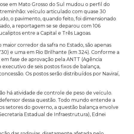
ulose em Mato Grosso do Sul mudou o perfil do
 treminhão: veículo articulado com quase 30
do, o pavimento, quando feito, foi dimensionado
ssado, a reportagem se se deparou com 106
caliptos entre a Capital e Três Lagoas.
 maior corredor da safra no Estado, são apenas
730) e uma em Rio Brilhante (km 324). Conforme a
tá em fase de aprovação pela ANTT (Agência
 executivo de seis postos fixos de balança,
ncessão. Os postos serão distribuídos por Naviraí,
não há atividade de controle de peso de veículo.
é defensor dessa questão. Todo mundo entende a
os setores do governo, a questão balança envolve
(Secretaria Estadual de Infraestrutura), Ednei
ão das rodovias, diretamente afetada pelo