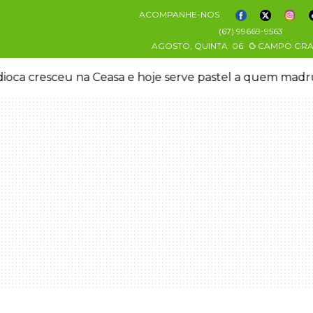
ACOMPANHE-NOS
(67) 99669-9563
AGOSTO, QUINTA
06
CAMPO GR
oca cresceu na Ceasa e hoje serve pastel a quem mad