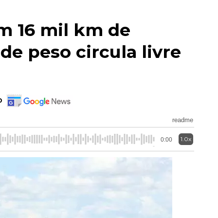
m 16 mil km de
de peso circula livre
o
readme
1.0x
0:00