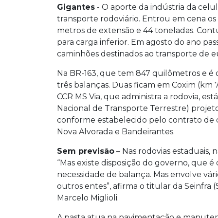
Gigantes
- O aporte da indústria da cel
transporte rodoviário. Entrou em cena os
metros de extensão e 44 toneladas. Contu
para carga inferior. Em agosto do ano pa
caminhões destinados ao transporte de eu
Na BR-163, que tem 847 quilômetros e é o
três balanças. Duas ficam em Coxim (km 
CCR MS Via, que administra a rodovia, es
Nacional de Transporte Terrestre) projeto
conforme estabelecido pelo contrato de co
Nova Alvorada e Bandeirantes.
Sem previsão
– Nas rodovias estaduais, 
“Mas existe disposição do governo, que 
necessidade de balança. Mas envolve vári
outros entes”, afirma o titular da Seinfra 
Marcelo Miglioli.
A pasta atua na pavimentação e manutenç