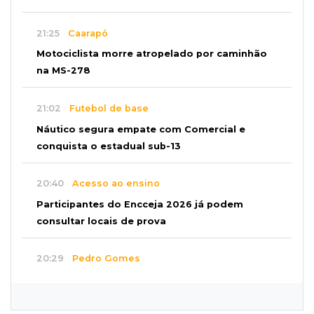
21:25
Caarapó
Motociclista morre atropelado por caminhão
na MS-278
21:02
Futebol de base
Náutico segura empate com Comercial e
conquista o estadual sub-13
20:40
Acesso ao ensino
Participantes do Encceja 2026 já podem
consultar locais de prova
20:29
Pedro Gomes
Jovem morre baleado e suspeita envolve
disputa entre facções rivais