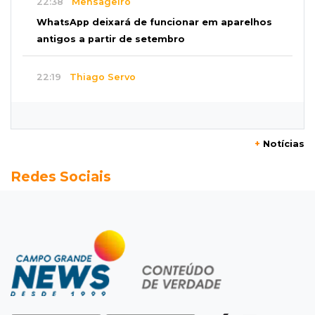
22:38
Mensageiro
WhatsApp deixará de funcionar em aparelhos
antigos a partir de setembro
22:19
Thiago Servo
Sertanejo desiste de ação de R$ 12 milhões
por pagar pensão sem ser pai
+
Notícias
21:50
Balcão de empregos
Redes Sociais
Semana vai começar com 909 novas
oportunidades de trabalho em 114 funções
21:31
Flagrante
Motorista atinge carro parado, perde
retrovisor e foge no Jardim Antártica
21:12
Entrevista