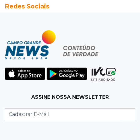
Redes Sociais
Júri condena a 25 anos homem que atropelou
esposa em frente aos filhos
19:20
Selic
Banco Central reduz juros para 14% ao ano em
4º corte consecutivo
19:05
Pregão
Dólar comercial fecha cotado a R$ 5,12 com
atenção ao cenário externo
18:41
Ideb
ASSINE NOSSA NEWSLETTER
Ensino Médio melhora nas maiores cidades do
Estado, mas aprendizagem recua
18:24
Balanço
Boletim mostra que julho teve chuva irregular