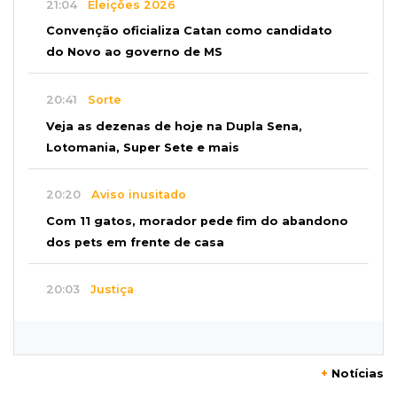
21:04
Eleições 2026
Convenção oficializa Catan como candidato
do Novo ao governo de MS
20:41
Sorte
Veja as dezenas de hoje na Dupla Sena,
Lotomania, Super Sete e mais
20:20
Aviso inusitado
Com 11 gatos, morador pede fim do abandono
dos pets em frente de casa
20:03
Justiça
Ex-PM deixa prisão para tratamento médico 5
meses após ser capturado
+
Notícias
19:41
Feminicídio