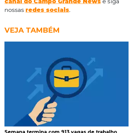
canal do
Campo Grande News
e siga
nossas
redes sociais
.
VEJA TAMBÉM
Semana termina com 913 vagas de trabalho