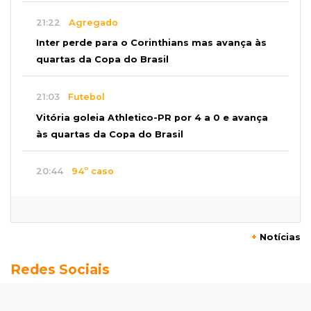
21:22
Agregado
Inter perde para o Corinthians mas avança às
quartas da Copa do Brasil
21:03
Futebol
Vitória goleia Athletico-PR por 4 a 0 e avança
às quartas da Copa do Brasil
20:44
94º caso
Foragido por roubo morre baleado em
confronto com policiais militares
+
Notícias
20:25
Sorte
Redes Sociais
Veja as dezenas de hoje na Mega-Sena, Quina,
Timemania e mais