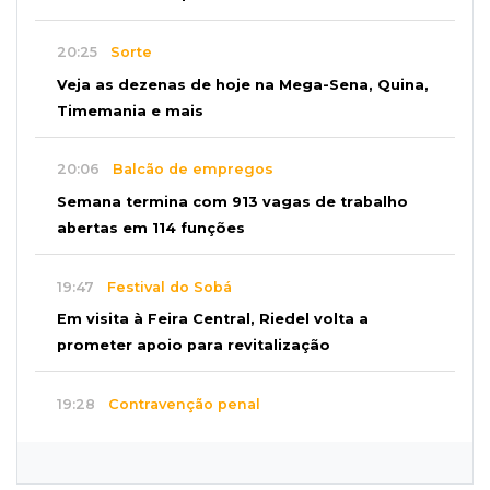
20:25
Sorte
Veja as dezenas de hoje na Mega-Sena, Quina,
Timemania e mais
20:06
Balcão de empregos
Semana termina com 913 vagas de trabalho
abertas em 114 funções
19:47
Festival do Sobá
Em visita à Feira Central, Riedel volta a
prometer apoio para revitalização
19:28
Contravenção penal
STF suspende julgamento que pode definir
futuro do jogo do bicho no País