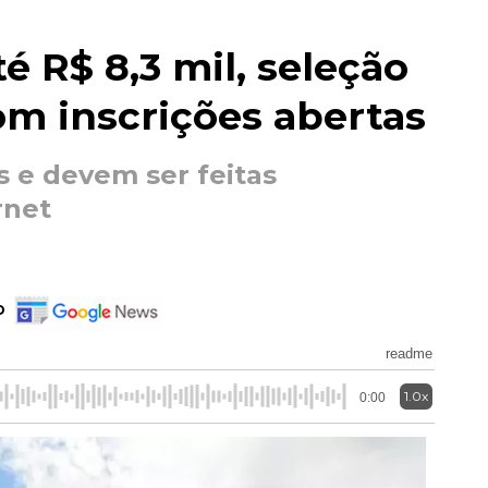
é R$ 8,3 mil, seleção
m inscrições abertas
s e devem ser feitas
rnet
o
readme
1.0x
0:00