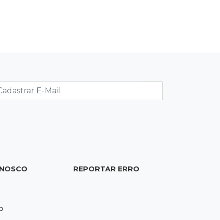
19:37
Cotação
Dólar comercial cai 0,46% e encerra
semana cotado a R$ 5,08
19:18
95º caso
Foragido que se passava por pastor
morre após reagir à abordagem
policial
18:51
Certidão
Em MS, uma criança é registrada sem
ONOSCO
REPORTAR ERRO
o nome do pai a cada 2h
18:36
Decisão
0
Pantanal viaja para Goiás em busca