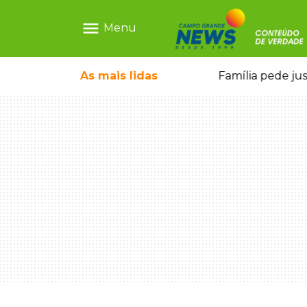
menu
Menu
o pai e morre a caminho do hospital
As mais
lidas
Família pede ju