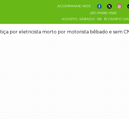
ACOMPANHE-NOS
(67) 99669-9563
AGOSTO, SÁBADO
08
CAMPO GR
stiça por eletricista morto por motorista bêbado e sem 