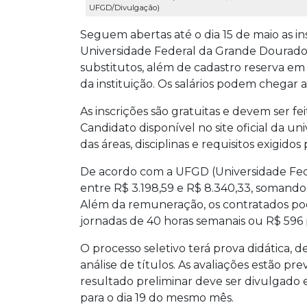
UFGD/Divulgação)
Seguem abertas até o dia 15 de maio as ins
Universidade Federal da Grande Dourados
substitutos, além de cadastro reserva em
da instituição. Os salários podem chegar 
As inscrições são gratuitas e devem ser fe
Candidato disponível no site oficial da un
das áreas, disciplinas e requisitos exigidos
De acordo com a UFGD (Universidade Fede
entre R$ 3.198,59 e R$ 8.340,33, somando 
Além da remuneração, os contratados pod
jornadas de 40 horas semanais ou R$ 596 p
O processo seletivo terá prova didática, de
análise de títulos. As avaliações estão pre
resultado preliminar deve ser divulgado 
para o dia 19 do mesmo mês.