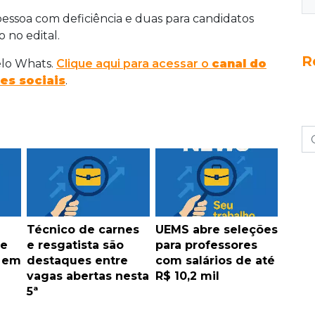
pessoa com deficiência e duas para candidatos
 no edital.
R
elo Whats.
Clique aqui para acessar o
canal do
es sociais
.
Técnico de carnes
UEMS abre seleções
de
e resgatista são
para professores
s em
destaques entre
com salários de até
vagas abertas nesta
R$ 10,2 mil
5ª