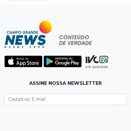
07:54
Ruas bloqueadas
Campo Grande tem quatro interdições no
trânsito neste domingo
07:45
Dia dos Pais
Qual conselho do seu pai você não ouviu e
hoje paga um preço alto?
07:30
Disciplina e amor
ASSINE NOSSA NEWSLETTER
Pais passam kung-fu de geração em geração
e agora treinam as filhas
07:26
Tiradentes
Ataque em beco deixa um morto com rosto
deformado e outro ferido