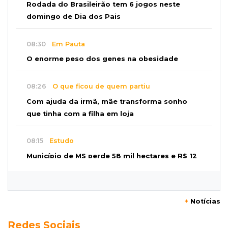
Rodada do Brasileirão tem 6 jogos neste
domingo de Dia dos Pais
08:30
Em Pauta
O enorme peso dos genes na obesidade
08:26
O que ficou de quem partiu
Com ajuda da irmã, mãe transforma sonho
que tinha com a filha em loja
08:15
Estudo
Município de MS perde 58 mil hectares e R$ 12
milhões por mês com silvicultura
08:03
Amambai
+
Notícias
Rapaz de 23 anos morre ao bater o carro em
Redes Sociais
poste de energia elétrica