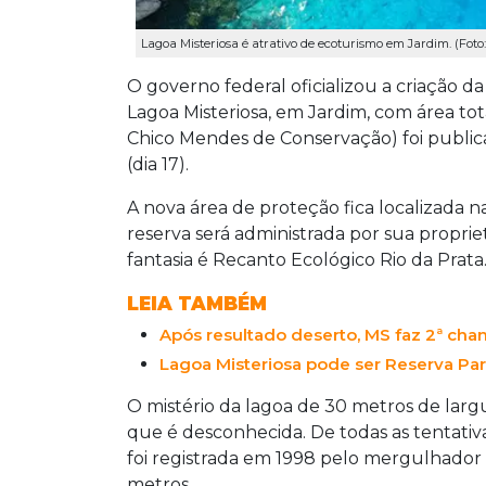
Lagoa Misteriosa é atrativo de ecoturismo em Jardim. (Foto
O governo federal oficializou a criação 
Lagoa Misteriosa, em Jardim, com área tota
Chico Mendes de Conservação) foi publicad
(dia 17).
A nova área de proteção fica localizada na
reserva será administrada por sua proprie
fantasia é Recanto Ecológico Rio da Prata
LEIA TAMBÉM
Após resultado deserto, MS faz 2ª cha
Lagoa Misteriosa pode ser Reserva Part
O mistério da lagoa de 30 metros de lar
que é desconhecida. De todas as tentativ
foi registrada em 1998 pelo mergulhador 
metros.