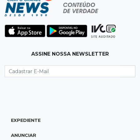
Homem é baleado após apontar revólver para
policiais militares
22:42
Resumão
Palmeiras e Vasco confirmam vagas nas
quartas da Copa do Brasil
ASSINE NOSSA NEWSLETTER
22:26
Eleições 2026
Eleitorado aprova teste da urna, mas diz que
colinha será "fundamental"
22:05
Sidrolândia
Briga termina com homem de 35 anos
assassinado a facadas
EXPEDIENTE
21:40
Ideb
ANUNCIAR
Escolas municipais lideram notas do Ensino