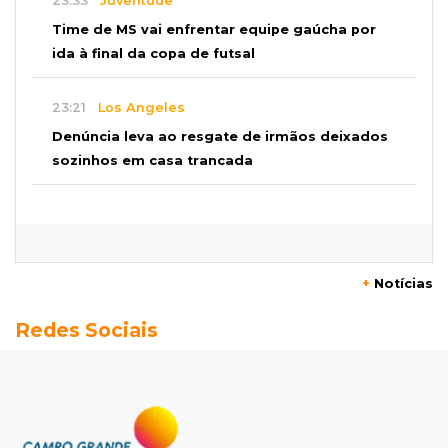
23:33
Juventude
Time de MS vai enfrentar equipe gaúcha por
ida à final da copa de futsal
23:21
Los Angeles
Denúncia leva ao resgate de irmãos deixados
sozinhos em casa trancada
23:17
Clima
Defesa Civil recomenda atenção em MS com
formação de ciclone bomba
+
Notícias
23:00
Ideb
Redes Sociais
Entre escolas com nota divulgada, 3 estaduais
lideram o Ensino Médio na Capital
22:57
Chapadão do Sul