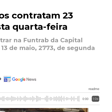
tos contratam 23
ta quarta-feira
rar na Funtrab da Capital
13 de maio, 2773, de segunda
o
readme
1.0x
0:00