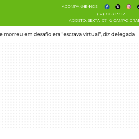
ACOMPANHE-NOS
(67) 99669-9563
AGOSTO, SEXTA
07
CAMPO GRA
 morreu em desafio era "escrava virtual", diz delegada