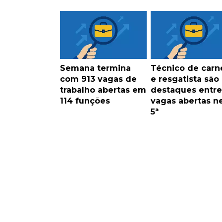
Semana termina
Técnico de carn
com 913 vagas de
e resgatista são
trabalho abertas em
destaques entre
114 funções
vagas abertas n
5ª