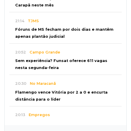
Carapã neste mês
21:14
TJMS
Fóruns de MS fecham por dois dias e mantêm
apenas plantão judicial
20:52
Campo Grande
Sem experiência? Funsat oferece 611 vagas
nesta segunda-feira
20:30
No Maracanã
Flamengo vence Vitória por 2 a 0 e encurta
distância para o líder
20:13
Empregos
Seleções em MS têm salários de até R$ 8,2 mil;
veja oportunidades