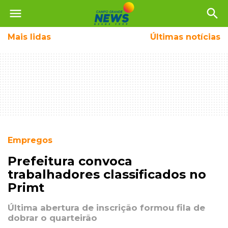
menu
search
Mais
lidas
Últimas notícias
Empregos
Prefeitura convoca
trabalhadores classificados no
Primt
Última abertura de inscrição formou fila de
dobrar o quarteirão