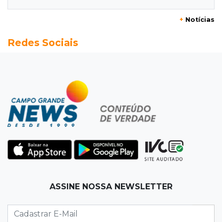
+
Notícias
19:50
Jardim Itatiaia
Redes Sociais
Vigia é amarrado durante roubo de carro e
dois caminhões em pátio
19:35
Bragança Paulista
Corinthians vence Bragantino por 2 a 0 e sobe
para 7º no Brasileirão
19:12
Na Vila Belmiro
Athletico vence Santos por 2 a 0 e mantém 3º
lugar no Brasileirão
18:51
Oportunidades
ASSINE NOSSA NEWSLETTER
UEMS está com seleções para professores
com salários de até R$ 10,2 mil