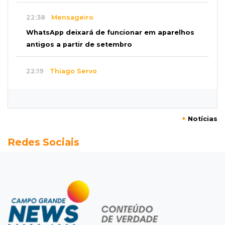
22:38
Mensageiro
WhatsApp deixará de funcionar em aparelhos
antigos a partir de setembro
22:19
Thiago Servo
Sertanejo desiste de ação de R$ 12 milhões
por pagar pensão sem ser pai
+
Notícias
21:50
Balcão de empregos
Redes Sociais
Semana vai começar com 909 novas
oportunidades de trabalho em 114 funções
21:31
Flagrante
Motorista atinge carro parado, perde
retrovisor e foge no Jardim Antártica