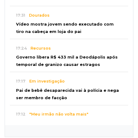
17:31
Dourados
Vídeo mostra jovem sendo executado com
tiro na cabeça em loja do pai
17:24
Recursos
Governo libera R$ 433 mil a Deodápolis após
temporal de granizo causar estragos
17:17
Em investigação
Pai de bebê desaparecida vai à polícia e nega
ser membro de facção
17:12
"Meu irmão não volta mais"
Família pede justiça por eletricista morto por
motorista bêbado e sem CNH