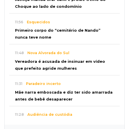
Choque ao lado de condomínio
11:56
Esquecidos
Primeiro corpo do “cemitério de Nando”
nunca teve nome
11:48
Nova Alvorada do Sul
Vereadora é acusada de insinuar em vídeo
que prefeito agride mulheres
11:31
Paradeiro incerto
Mãe narra emboscada e diz ter sido amarrada
antes de bebê desaparecer
11:28
Audiência de custódia
Juiz manda soltar motorista bêbado envolvido