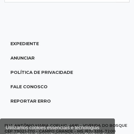
10:45
Economia verde
MS já tem projetos em mercado de carbono
que pode movimentar R$ 2,36 bilhões
EXPEDIENTE
10:33
Licenciamento ambiental
Governador quer que Imasul assuma
ANUNCIAR
licenciamento de rodovias da Rota da
Celulose
POLÍTICA DE PRIVACIDADE
10:25
Dourados
FALE CONOSCO
Após brilhar na Copa LNF, goleiro do
Juventude AG vai para futsal de Portugal
REPORTAR ERRO
10:13
TV News
Morte no trânsito e casamento de bisavó são
RUA ANTÔNIO MARIA COELHO, 4681 - VIVENDA DO BOSQUE
Utilizamos cookies essenciais e tecnologias
destaques da semana
CEP 79021-170 - CAMPO GRANDE - MS (67) 3316-7200