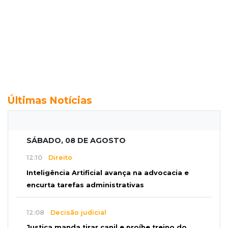
Últimas Notícias
SÁBADO, 08 DE AGOSTO
12:10
Direito
Inteligência Artificial avança na advocacia e
encurta tarefas administrativas
12:08
Decisão judicial
Justiça manda tirar canil e proíbe treino do