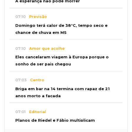
A esperança não pode morrer
07:10
Previsão
Domingo terá calor de 38°C, tempo seco e
chance de chuva em MS
07:10
Amor que acolhe
Eles cancelaram viagem à Europa porque o
sonho de ser pais chegou
07:03
Centro
Briga em bar na 14 termina com rapaz de 21
anos morto a facada
07:01
Editorial
Planos de Riedel e Fábio multiplicam
promessas, mas deixam a conta para depois