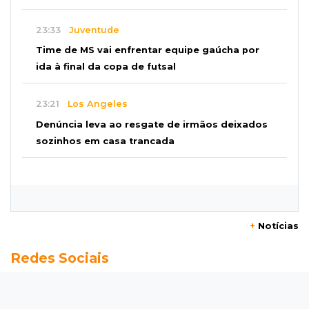
23:33
Juventude
Time de MS vai enfrentar equipe gaúcha por
ida à final da copa de futsal
23:21
Los Angeles
Denúncia leva ao resgate de irmãos deixados
sozinhos em casa trancada
23:17
Clima
Defesa Civil recomenda atenção em MS com
formação de ciclone bomba
+
Notícias
23:00
Ideb
Redes Sociais
Entre escolas com nota divulgada, 3 estaduais
lideram o Ensino Médio na Capital