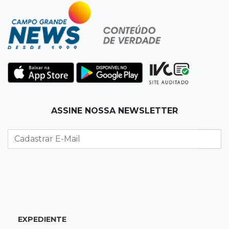
22:57
Chapadão do Sul
Homem é baleado após apontar revólver para
policiais militares
22:42
Resumão
Palmeiras e Vasco confirmam vagas nas
quartas da Copa do Brasil
ASSINE NOSSA NEWSLETTER
22:26
Eleições 2026
Eleitorado aprova teste da urna, mas diz que
colinha será "fundamental"
22:05
Sidrolândia
Briga termina com homem de 35 anos
assassinado a facadas
EXPEDIENTE