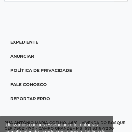
18:51
Oportunidades
UEMS está com seleções para professores
com salários de até R$ 10,2 mil
EXPEDIENTE
18:33
Em 2022
Homem que ajudou a sequestrar bebê matou
ANUNCIAR
adolescente atropelada no Amazonas
POLÍTICA DE PRIVACIDADE
18:15
Nubank Parque
Palmeiras e Inter ficam no 0 a 0 pela 22ª
FALE CONOSCO
rodada do Brasileirão
REPORTAR ERRO
17:58
Gratuitas
Justiça homologa acordo para castração de
1% da população de pets na Capital
RUA ANTÔNIO MARIA COELHO, 4681 - VIVENDA DO BOSQUE
Utilizamos cookies essenciais e tecnologias
CEP 79021-170 - CAMPO GRANDE - MS (67) 3316-7200
semelhantes de acordo com a nossa Política de