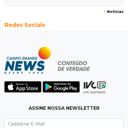
distância para o líder
+
Notícias
20:13
Empregos
Redes Sociais
Seleções em MS têm salários de até R$ 8,2 mil;
veja oportunidades
19:50
Jardim Itatiaia
Vigia é amarrado durante roubo de carro e
dois caminhões em pátio
19:35
Bragança Paulista
Corinthians vence Bragantino por 2 a 0 e sobe
para 7º no Brasileirão
19:12
Na Vila Belmiro
ASSINE NOSSA NEWSLETTER
Athletico vence Santos por 2 a 0 e mantém 3º
lugar no Brasileirão