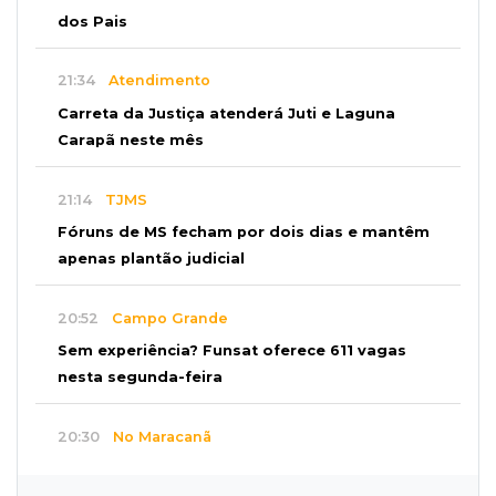
dos Pais
21:34
Atendimento
Carreta da Justiça atenderá Juti e Laguna
Carapã neste mês
21:14
TJMS
Fóruns de MS fecham por dois dias e mantêm
apenas plantão judicial
20:52
Campo Grande
Sem experiência? Funsat oferece 611 vagas
nesta segunda-feira
20:30
No Maracanã
Flamengo vence Vitória por 2 a 0 e encurta