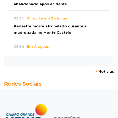
abandonado após acidente
09:34
3ª morte em 24 horas
Pedestre morre atropelado durante a
madrugada no Monte Castelo
09:24
Em Alagoas
Atletas de MS intensificam preparação para
disputa do Brasileiro de Kung Fu
+
Notícias
09:17
Jardim Manaíra
Redes Sociais
Idoso em bicicleta é atropelado por
motociclista que se filmava com celular
09:08
Comércio na fronteira
Ponta Porã inicia regularização de boxes
comerciais na linha internacional