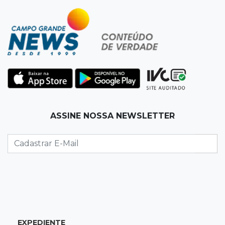
19:50
Jardim Itatiaia
Vigia é amarrado durante roubo de carro e
dois caminhões em pátio
19:35
Bragança Paulista
Corinthians vence Bragantino por 2 a 0 e sobe
para 7º no Brasileirão
19:12
Na Vila Belmiro
ASSINE NOSSA NEWSLETTER
Athletico vence Santos por 2 a 0 e mantém 3º
lugar no Brasileirão
18:51
Oportunidades
UEMS está com seleções para professores
com salários de até R$ 10,2 mil
EXPEDIENTE
18:33
Em 2022