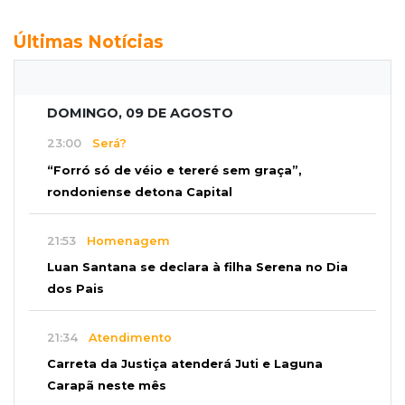
Últimas Notícias
DOMINGO, 09 DE AGOSTO
23:00
Será?
“Forró só de véio e tereré sem graça”,
rondoniense detona Capital
21:53
Homenagem
Luan Santana se declara à filha Serena no Dia
dos Pais
21:34
Atendimento
Carreta da Justiça atenderá Juti e Laguna
Carapã neste mês