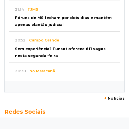
21:14
TJMS
Fóruns de MS fecham por dois dias e mantêm
apenas plantão judicial
20:52
Campo Grande
Sem experiência? Funsat oferece 611 vagas
nesta segunda-feira
20:30
No Maracanã
Flamengo vence Vitória por 2 a 0 e encurta
distância para o líder
+
Notícias
20:13
Empregos
Redes Sociais
Seleções em MS têm salários de até R$ 8,2 mil;
veja oportunidades