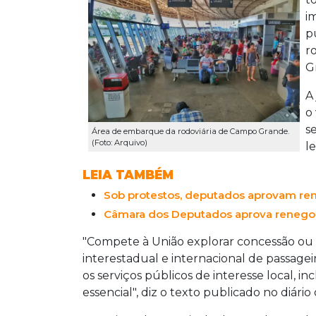
i
p
r
G
A
o
s
Área de embarque da rodoviária de Campo Grande.
(Foto: Arquivo)
le
LEIA TAMBÉM
Sob protestos, deputados aprovam ren
Câmara dos Deputados aprova renegoc
"Compete à União explorar concessão ou p
interestadual e internacional de passagei
os serviços públicos de interesse local, i
essencial", diz o texto publicado no diário 