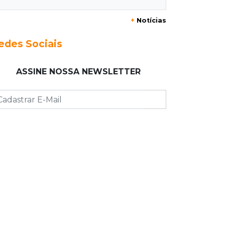
Eduardo e Agenor somam 102 anos
+
Notícias
de trabalho na mesma empresa
edes Sociais
09:19
Regulação
Campo Grande faz primeiros 209
ASSINE NOSSA NEWSLETTER
atendimentos no País com novo
sistema do SUS
09:08
Jardim Noroeste
Quadrilha é presa com drone e
maconha antes de arremesso em
presídio
09:00
Post Patrocinado
Shopping Day coloca Pedro Juan no
circuito dos grandes shoppings