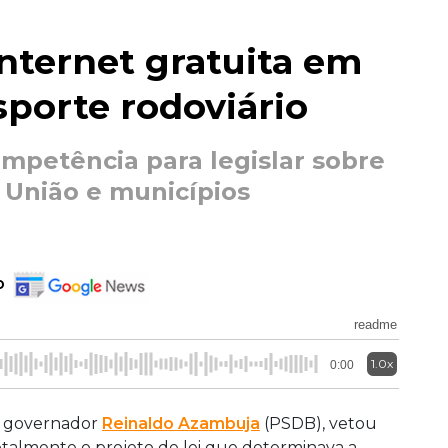
nternet gratuita em
sporte rodoviário
competência para legislar sobre
a União e municípios
o
readme
1.0x
0:00
 governador
Reinaldo Azambuja
(PSDB), vetou
otalmente o projeto de lei que determinava a