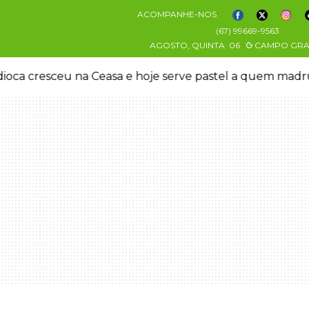
ACOMPANHE-NOS
(67) 99669-9563
AGOSTO, QUINTA
06
CAMPO GR
oca cresceu na Ceasa e hoje serve pastel a quem mad