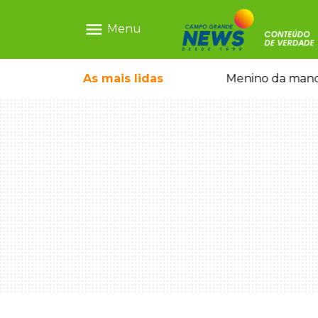
menu
Menu
ãe que não reconhece o filho queimado
As mais
lidas
Menino da mandi