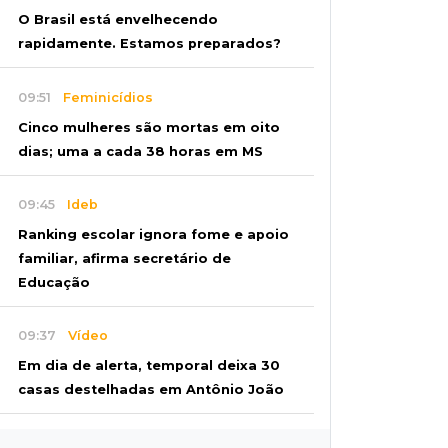
O Brasil está envelhecendo
rapidamente. Estamos preparados?
09:51
Feminicídios
Cinco mulheres são mortas em oito
dias; uma a cada 38 horas em MS
09:45
Ideb
Ranking escolar ignora fome e apoio
familiar, afirma secretário de
Educação
09:37
Vídeo
Em dia de alerta, temporal deixa 30
casas destelhadas em Antônio João
09:27
Juntos e amigos