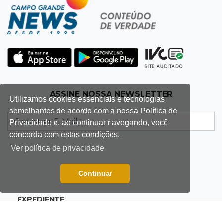
Federação de futebol assume manutenção de
dois estádios de Campo Grande
09:09
Terenos
Homem morre e três ficam feridos em
capotamento em rodovia
08:51
Ponta Porã
ASSINE NOSSA NEWSLETTER
Utilizamos cookies essenciais e tecnologias
Discussão termina com homem morto a socos
semelhantes de acordo com a nossa Política de
por ex-companheiro de amiga
Privacidade e, ao continuar navegando, você
concorda com estas condições.
08:45
De madrugada
Ver política de privacidade
Após briga, casa pega fogo duas vezes em
condomínio do Nova Lima
Continuar
EXPEDIENTE
08:37
Agendão de partidas
Rodada do Brasileirão tem 6 jogos neste