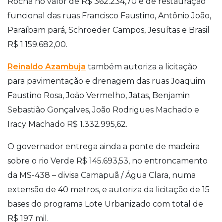
Rocha no valor de R$ 362.234,70 e de restauração
funcional das ruas Francisco Faustino, Antônio João,
Paraíbam pará, Schroeder Campos, Jesuítas e Brasil
R$ 1.159.682,00.
Reinaldo Azambuja
também autoriza a licitação
para pavimentação e drenagem das ruas Joaquim
Faustino Rosa, João Vermelho, Jatas, Benjamin
Sebastião Gonçalves, João Rodrigues Machado e
Iracy Machado R$ 1.332.995,62.
O governador entrega ainda a ponte de madeira
sobre o rio Verde R$ 145.693,53, no entroncamento
da MS-438 – divisa Camapuã / Água Clara, numa
extensão de 40 metros, e autoriza da licitação de 15
bases do programa Lote Urbanizado com total de
R$ 197 mil.