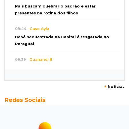
Pais buscam quebrar o padrão e estar
presentes na rotina dos filhos
09:44
Caso Ayla
Bebê sequestrada na Capital é resgatada no
Paraguai
09:39
Guanandi II
Motorista foge após bater em caçamba e
deixar mulher ferida
+
Notícias
09:29
Entortou
Redes Sociais
Carro bate em poste e deixa casas e
comércios sem energia na Tamandaré
09:17
Parceria firmada