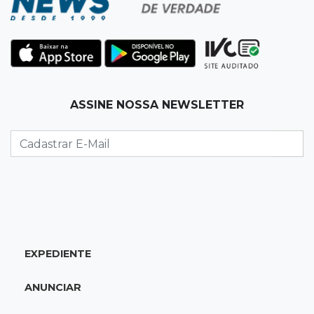
destaques da semana
10:05
19 viagens num dia
Fraude com cartão “torra” R$ 81 mil em
comida e transporte
ASSINE NOSSA NEWSLETTER
09:53
Resultado da enquete
Punição de agressores de mulheres precisar
ser mais severa para 52% dos leitores
09:47
Automóvel roubado
Carro atravessa avenida, destrói garagem e é
abandonado após acidente
EXPEDIENTE
09:34
3ª morte em 24 horas
ANUNCIAR
Pedestre morre atropelado durante a
madrugada no Monte Castelo