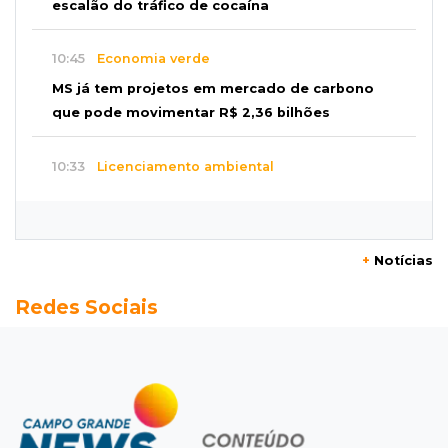
escalão do tráfico de cocaína
10:45
Economia verde
MS já tem projetos em mercado de carbono
que pode movimentar R$ 2,36 bilhões
10:33
Licenciamento ambiental
Governador quer que Imasul assuma
licenciamento de rodovias da Rota da
Celulose
+
Notícias
10:25
Dourados
Redes Sociais
Após brilhar na Copa LNF, goleiro do
Juventude AG vai para futsal de Portugal
10:13
TV News
Morte no trânsito e casamento de bisavó são