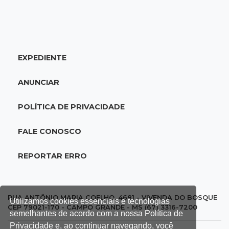
09:47
Automóvel roubado
Carro atravessa avenida, destrói garagem e é
abandonado após acidente
EXPEDIENTE
09:34
3ª morte em 24 horas
ANUNCIAR
Pedestre morre atropelado durante a
madrugada no Monte Castelo
POLÍTICA DE PRIVACIDADE
09:24
Em Alagoas
FALE CONOSCO
Atletas de MS intensificam preparação para
disputa do Brasileiro de Kung Fu
REPORTAR ERRO
09:17
Jardim Manaíra
Idoso em bicicleta é atropelado por
RUA ANTÔNIO MARIA COELHO, 4681 - VIVENDA DO BOSQUE
Utilizamos cookies essenciais e tecnologias
motociclista que se filmava com celular
CEP 79021-170 - CAMPO GRANDE - MS (67) 3316-7200
semelhantes de acordo com a nossa Política de
Privacidade e, ao continuar navegando, você