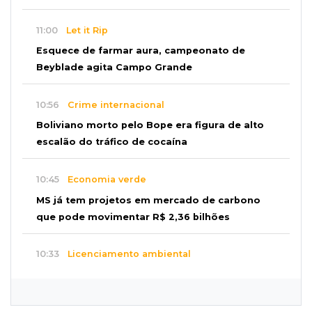
11:00
Let it Rip
Esquece de farmar aura, campeonato de
Beyblade agita Campo Grande
10:56
Crime internacional
Boliviano morto pelo Bope era figura de alto
escalão do tráfico de cocaína
10:45
Economia verde
MS já tem projetos em mercado de carbono
que pode movimentar R$ 2,36 bilhões
10:33
Licenciamento ambiental
Governador quer que Imasul assuma
licenciamento de rodovias da Rota da
Celulose