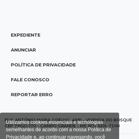
20:34
Sorte
Veja as dezenas de hoje na Dupla Sena,
Lotomania, Quina e mais
EXPEDIENTE
20:15
Pedro Juan Caballero
Fiscalização apreende remédios de farmácia
ANUNCIAR
ligada a laboratório ilegal
POLÍTICA DE PRIVACIDADE
19:56
São Gabriel do Oeste
Suspeitos de ocupar avião interceptado pela
FALE CONOSCO
FAB morrem em confronto
REPORTAR ERRO
19:37
Cotação
Dólar comercial cai 0,46% e encerra semana
cotado a R$ 5,08
RUA ANTÔNIO MARIA COELHO, 4681 - VIVENDA DO BOSQUE
Utilizamos cookies essenciais e tecnologias
CEP 79021-170 - CAMPO GRANDE - MS (67) 3316-7200
semelhantes de acordo com a nossa Política de
19:18
95º caso
Privacidade e, ao continuar navegando, você