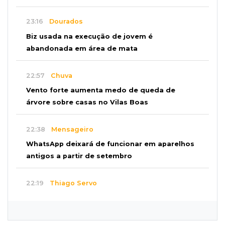
23:16
Dourados
Biz usada na execução de jovem é
abandonada em área de mata
22:57
Chuva
Vento forte aumenta medo de queda de
árvore sobre casas no Vilas Boas
22:38
Mensageiro
WhatsApp deixará de funcionar em aparelhos
antigos a partir de setembro
22:19
Thiago Servo
Sertanejo desiste de ação de R$ 12 milhões
por pagar pensão sem ser pai