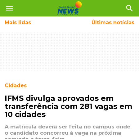
menu
search
Mais
lidas
Últimas notícias
Cidades
IFMS divulga aprovados em
transferência com 281 vagas em
10 cidades
A matrícula deverá ser feita no campus onde
o candidato concorreu à vaga na próxima