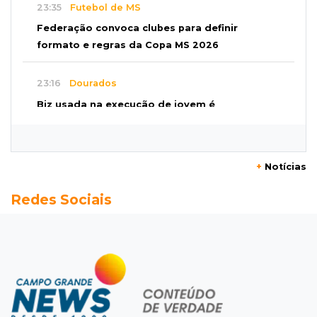
23:35
Futebol de MS
Federação convoca clubes para definir
formato e regras da Copa MS 2026
23:16
Dourados
Biz usada na execução de jovem é
abandonada em área de mata
22:57
Chuva
+
Notícias
Vento forte aumenta medo de queda de
Redes Sociais
árvore sobre casas no Vilas Boas
22:38
Mensageiro
WhatsApp deixará de funcionar em aparelhos
antigos a partir de setembro
22:19
Thiago Servo