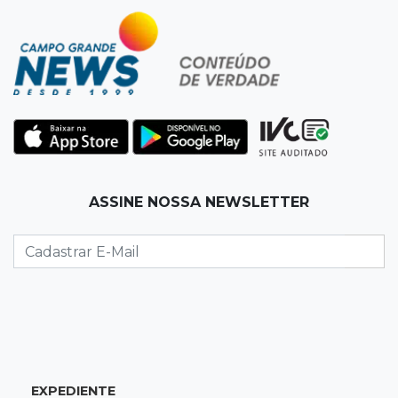
19:50
Jardim Itatiaia
Vigia é amarrado durante roubo de carro e
dois caminhões em pátio
19:35
Bragança Paulista
Corinthians vence Bragantino por 2 a 0 e sobe
para 7º no Brasileirão
19:12
Na Vila Belmiro
ASSINE NOSSA NEWSLETTER
Athletico vence Santos por 2 a 0 e mantém 3º
lugar no Brasileirão
18:51
Oportunidades
UEMS está com seleções para professores
com salários de até R$ 10,2 mil
EXPEDIENTE
18:33
Em 2022