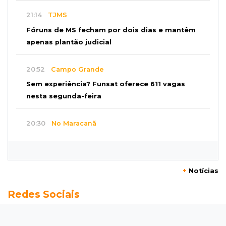
21:14
TJMS
Fóruns de MS fecham por dois dias e mantêm
apenas plantão judicial
20:52
Campo Grande
Sem experiência? Funsat oferece 611 vagas
nesta segunda-feira
20:30
No Maracanã
Flamengo vence Vitória por 2 a 0 e encurta
distância para o líder
+
Notícias
20:13
Empregos
Redes Sociais
Seleções em MS têm salários de até R$ 8,2 mil;
veja oportunidades