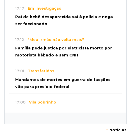
17:17
Em investigação
Pai de bebê desaparecida vai à polícia e nega
ser faccionado
17:12
"Meu irmão não volta mais"
Família pede justiça por eletricista morto por
motorista bêbado e sem CNH
17:01
Transferidos
Mandantes de mortes em guerra de facções
vão para presídio federal
17:00
Vila Sobrinho
Uno capota e Gol invade terreno em acidente
próximo à Praça do Papa
+
Notícias