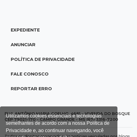
Prefeitura firma contrato de R$ 25 milhões
para tapa-buracos na Capital
EXPEDIENTE
16:07
Crime em maio
Assassino é preso saindo armado de padaria
ANUNCIAR
no Taveirópolis
POLÍTICA DE PRIVACIDADE
15:53
Feriadão
Justiça suspende expediente por dois dias e
FALE CONOSCO
só volta na próxima quarta
REPORTAR ERRO
15:45
Vídeo
Jovem é baleado por atiradores na loja do pai
e morre a caminho do hospital
RUA ANTÔNIO MARIA COELHO, 4681 - VIVENDA DO BOSQUE
Utilizamos cookies essenciais e tecnologias
CEP 79021-170 - CAMPO GRANDE - MS (67) 3316-7200
semelhantes de acordo com a nossa Política de
15:35
Crime no Coophavila II
Privacidade e, ao continuar navegando, você
Todos os direitos reservados. As notícias veiculadas nos blogs,