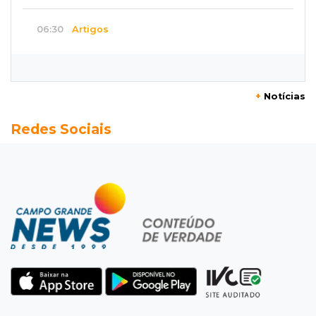
06:30
Artigos
Quando as instituições viram estúdio
06:25
Dourados
+
Notícias
Rapaz de 19 anos morre ao bater motocicleta
Redes Sociais
em caminhão estacionado
06:12
Previsão do tempo
Instabilidade avança sobre MS nesta sexta e
nova frente fria chega no domingo
06:02
Editorial
As tragédias mostram que o maior perigo da
internet quase nunca está à vista
06:00
Jogo Aberto