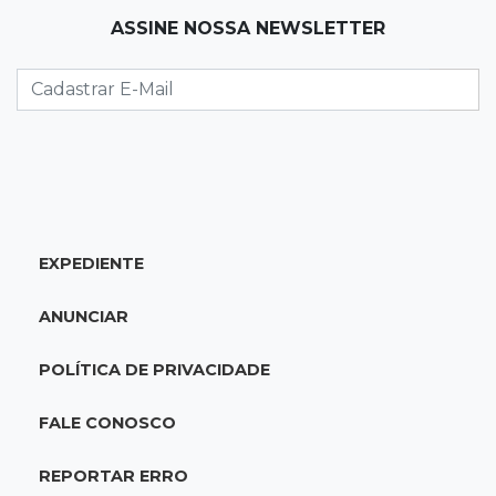
ASSINE NOSSA NEWSLETTER
Como milagre, corredor da Santa Casa
aparece vazio
QUINTA, 06 DE AGOSTO
23:45
Flagrante
Ladrão invade casa e sai com televisão nos
braços na Vila Ipiranga
EXPEDIENTE
23:26
Sancionado
Crédito do FGTS permitirá que santas casas
ANUNCIAR
refinanciem dívidas até 2030
POLÍTICA DE PRIVACIDADE
23:07
Balança rural
Soja fica R$ 3 mais cara em um ano, enquanto
FALE CONOSCO
preço do milho pouco muda
REPORTAR ERRO