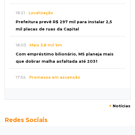
18:21
Localização
Prefeitura prevê R$ 297 mil para instalar 2,5
mil placas de ruas da Capital
18:03
Mais 3,8 mil km
Com empréstimo bilionário, MS planeja mais
que dobrar malha asfaltada até 2031
17:54
Promessa em ascensão
Campeã nacional, atleta de MS representará o
Brasil no Pan-Americano de judô
+
Notícias
17:46
Danos morais
Redes Sociais
Grávida acha barata em hambúrguer e
restaurante terá de pagar R$ 6 mil