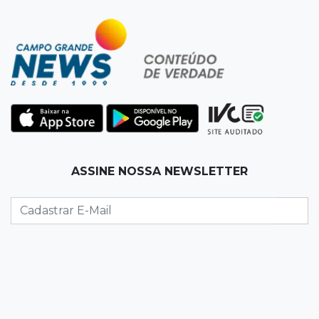
17:32
Veja os horários
Velório de Luis Pedro Scalise será no Rubens
Gil de Camillo nesta sexta-feira
17:25
Operação Lívia
Nova lei pune deepfakes sexuais com crianças
e amplia investigação na internet
17:17
Quatro carros
ASSINE NOSSA NEWSLETTER
Idoso sofre mal súbito enquanto dirigia e
provoca engavetamento na Mascarenhas
17:09
Dourados
CAC que usou dados falsos para conseguir
autorização é alvo da PF