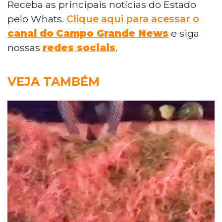
Receba as principais notícias do Estado
pelo Whats.
Clique aqui para acessar o
canal do
Campo Grande News
e siga
nossas
redes sociais
.
VEJA TAMBÉM