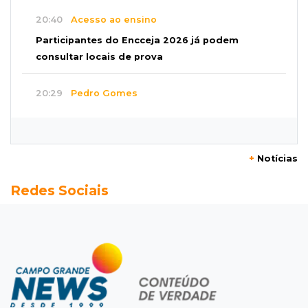
20:40
Acesso ao ensino
Participantes do Encceja 2026 já podem
consultar locais de prova
20:29
Pedro Gomes
Jovem morre baleado e suspeita envolve
disputa entre facções rivais
+
Notícias
20:01
Futebol feminino
Redes Sociais
Pantanal treina em Goiânia antes de jogo que
vale acesso inédito à Série A2
19:44
Campeonato Brasileiro
Remo busca empate com Atlético-MG e segue
na zona de rebaixamento