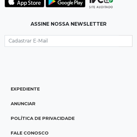
17:21
Ideb
ASSINE NOSSA NEWSLETTER
Qualidade da educação avança em MS e
Ensino Médio sobe de 4,0 para 4,4
17:16
Justiça
TJMS reativa núcleos para destravar
processos parados há mais de 900 dias
17:05
Em Brasília
EXPEDIENTE
MS leva delegação de 40 atletas ao
Supercampeonato Brasileiro de Taekwondo
ANUNCIAR
16:55
De PDFs à própria linhagem
POLÍTICA DE PRIVACIDADE
Séculos de história unem família de jovem de
MS a antiga dinastia
FALE CONOSCO