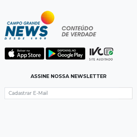
19:50
Jardim Itatiaia
Vigia é amarrado durante roubo de carro e
dois caminhões em pátio
19:35
Bragança Paulista
Corinthians vence Bragantino por 2 a 0 e sobe
para 7º no Brasileirão
19:12
Na Vila Belmiro
ASSINE NOSSA NEWSLETTER
Athletico vence Santos por 2 a 0 e mantém 3º
lugar no Brasileirão
18:51
Oportunidades
UEMS está com seleções para professores
com salários de até R$ 10,2 mil