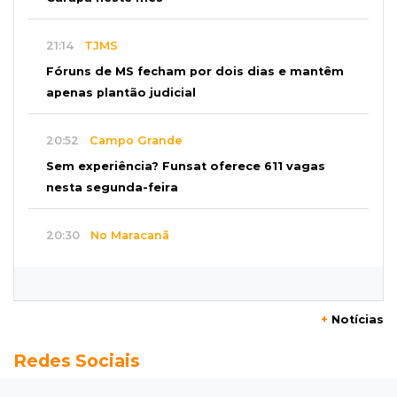
21:14
TJMS
Fóruns de MS fecham por dois dias e mantêm
apenas plantão judicial
20:52
Campo Grande
Sem experiência? Funsat oferece 611 vagas
nesta segunda-feira
20:30
No Maracanã
Flamengo vence Vitória por 2 a 0 e encurta
distância para o líder
+
Notícias
20:13
Empregos
Redes Sociais
Seleções em MS têm salários de até R$ 8,2 mil;
veja oportunidades