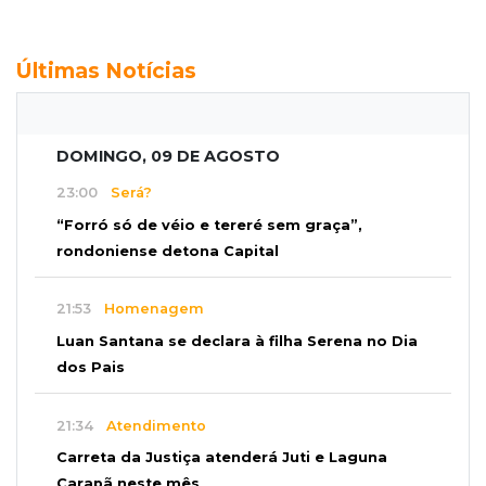
Últimas Notícias
DOMINGO, 09 DE AGOSTO
23:00
Será?
“Forró só de véio e tereré sem graça”,
rondoniense detona Capital
21:53
Homenagem
Luan Santana se declara à filha Serena no Dia
dos Pais
21:34
Atendimento
Carreta da Justiça atenderá Juti e Laguna
Carapã neste mês