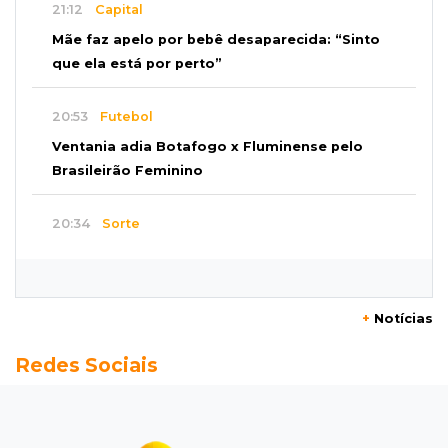
21:12
Capital
Mãe faz apelo por bebê desaparecida: “Sinto
que ela está por perto”
20:53
Futebol
Ventania adia Botafogo x Fluminense pelo
Brasileirão Feminino
20:34
Sorte
Veja as dezenas de hoje na Dupla Sena,
Lotomania, Quina e mais
+
Notícias
20:15
Pedro Juan Caballero
Redes Sociais
Fiscalização apreende remédios de farmácia
ligada a laboratório ilegal
19:56
São Gabriel do Oeste