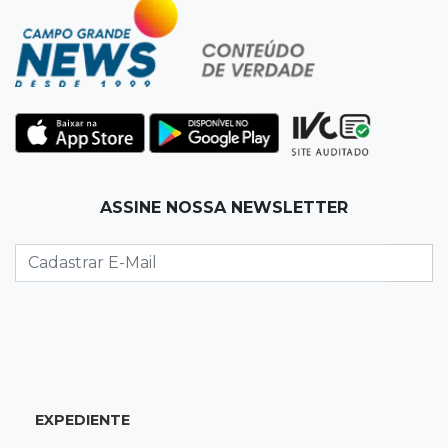
Suspeitos de ocupar avião interceptado pela
FAB morrem em confronto
19:37
Cotação
Dólar comercial cai 0,46% e encerra semana
cotado a R$ 5,08
19:18
95º caso
ASSINE NOSSA NEWSLETTER
Foragido que se passava por pastor morre
após reagir à abordagem policial
18:51
Certidão
Em MS, uma criança é registrada sem o nome
do pai a cada 2h
EXPEDIENTE
18:36
Decisão