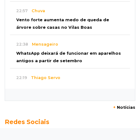
22:57
Chuva
Vento forte aumenta medo de queda de
árvore sobre casas no Vilas Boas
22:38
Mensageiro
WhatsApp deixará de funcionar em aparelhos
antigos a partir de setembro
22:19
Thiago Servo
Sertanejo desiste de ação de R$ 12 milhões
por pagar pensão sem ser pai
+
Notícias
21:50
Balcão de empregos
Redes Sociais
Semana vai começar com 909 novas
oportunidades de trabalho em 114 funções