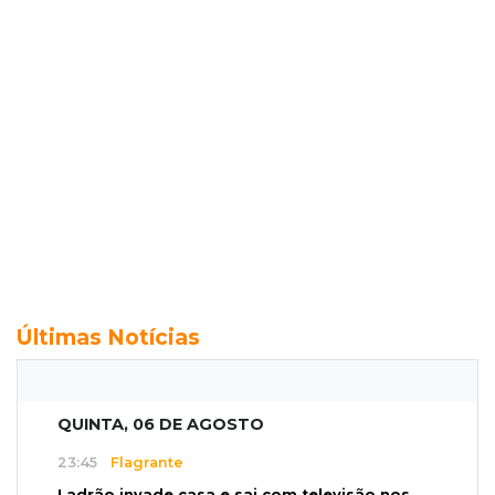
Últimas Notícias
QUINTA, 06 DE AGOSTO
23:45
Flagrante
Ladrão invade casa e sai com televisão nos