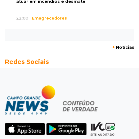
atuar em incêndios e desmate
22:00
Emagrecedores
MS lidera procura digital por canetas
paraguaias sem registro
+
Notícias
21:41
Nova Alvorada do Sul
Redes Sociais
Granizo danifica telhados e plantações
durante temporal no interior
21:22
Agregado
Inter perde para o Corinthians mas avança às
quartas da Copa do Brasil
21:03
Futebol
Vitória goleia Athletico-PR por 4 a 0 e avança
às quartas da Copa do Brasil