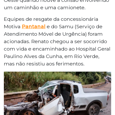
caminhão e uma camionete. Socorrido
um caminhão e uma camionete.
com vida, ele não resistiu aos ferimentos
no Hospital Paulino Alves da Cunha. O
Equipes de resgate da concessionária
motorista da camionete também ficou
Motiva
ferido. PRF e Polícia Civil investigam o
Pantanal
e do Samu (Serviço de
caso.
Atendimento Móvel de Urgência) foram
acionadas. Renato chegou a ser socorrido
com vida e encaminhado ao Hospital Geral
Paulino Alves da Cunha, em Rio Verde,
mas não resistiu aos ferimentos.