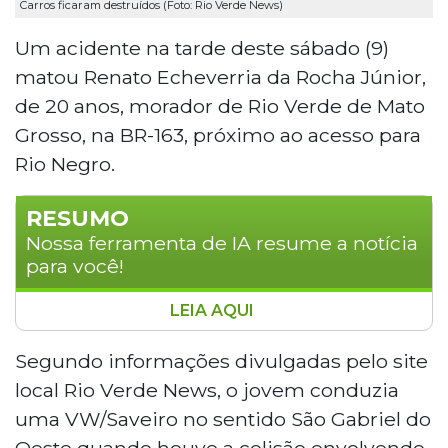
Carros ficaram destruídos (Foto: Rio Verde News)
Um acidente na tarde deste sábado (9)
matou Renato Echeverria da Rocha Júnior,
de 20 anos, morador de Rio Verde de Mato
Grosso, na BR-163, próximo ao acesso para
Rio Negro.
RESUMO
Nossa ferramenta de IA resume a notícia
para você!
LEIA AQUI
Jovem de 20 anos morreu após acidente
na BR-163, próximo ao acesso para Rio
Segundo informações divulgadas pelo site
Negro, no Mato Grosso do Sul. Renato
local Rio Verde News, o jovem conduzia
Echeverria da Rocha Júnior conduzia uma
uma VW/Saveiro no sentido São Gabriel do
VW/Saveiro quando colidiu com um
Oeste quando houve a colisão envolvendo