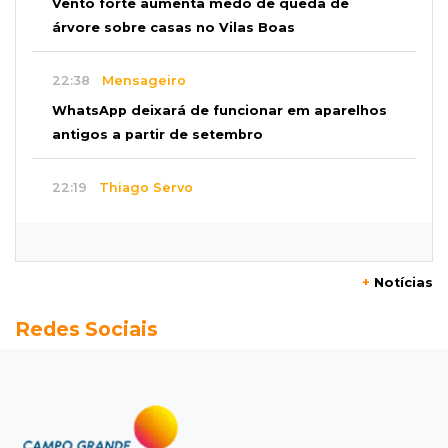
Vento forte aumenta medo de queda de
árvore sobre casas no Vilas Boas
22:38
Mensageiro
WhatsApp deixará de funcionar em aparelhos
antigos a partir de setembro
22:19
Thiago Servo
Sertanejo desiste de ação de R$ 12 milhões
por pagar pensão sem ser pai
+
Notícias
21:50
Balcão de empregos
Redes Sociais
Semana vai começar com 909 novas
oportunidades de trabalho em 114 funções
21:31
Flagrante
Motorista atinge carro parado, perde