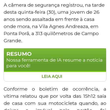
A câmera de segurança registrou, na tarde
desta quinta-feira (30), uma jovem de 26
anos sendo assaltada em frente à casa
onde mora, na Vila Agnes Andreaza, em
Ponta Porã, a 313 quilômetros de Campo
Grande.
RESUMO
Nossa ferramenta de IA resume a notícia
para você!
LEIA AQUI
Uma jovem de 26 anos foi assaltada na
tarde desta quinta-feira (30) em frente à
Conforme o boletim de ocorrência, a
sua residência na Vila Agnes Andreaza,
vítima relatou que por volta das 15h12 saía
em Ponta Porã. Um homem armado
de casa com sua motocicleta quando, ao
abordou a vítima ao sair com sua