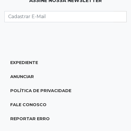
ASSINE NOSSA NEWSLETTER
Após chuva, despedida do "sextou" é com pôr
do sol que parece fogo
18:13
Nacional
Alerta em celulares mobiliza buscas por bebê
17:58
Redução
EXPEDIENTE
Pantanal reduz desmatamento em 65% e
Cerrado tem queda de 11,5%
ANUNCIAR
17:45
Em Corumbá
POLÍTICA DE PRIVACIDADE
Ex-vereador preso começa briga durante
banho de sol e leva socos de detento
FALE CONOSCO
17:31
Dourados
REPORTAR ERRO
Vídeo mostra jovem sendo executado com