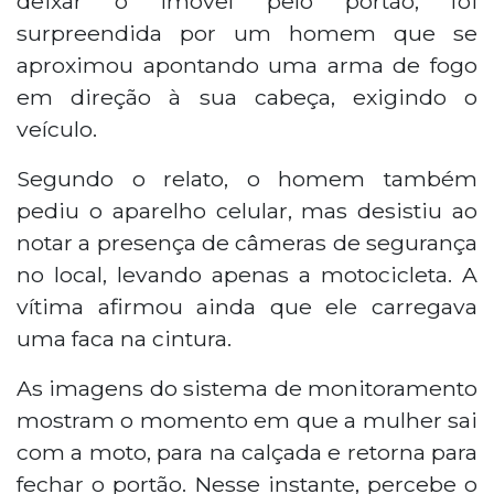
deixar o imóvel pelo portão, foi
motocicleta e levou o veículo, uma Taiga
surpreendida por um homem que se
preta e vermelha com placa paraguaia,
além de um capacete. O suspeito desistiu
aproximou apontando uma arma de fogo
de levar o celular ao notar câmeras de
em direção à sua cabeça, exigindo o
segurança. O caso foi registrado como
veículo.
roubo majorado na 2ª Delegacia de Ponta
Porã.
Segundo o relato, o homem também
pediu o aparelho celular, mas desistiu ao
notar a presença de câmeras de segurança
no local, levando apenas a motocicleta. A
vítima afirmou ainda que ele carregava
uma faca na cintura.
As imagens do sistema de monitoramento
mostram o momento em que a mulher sai
com a moto, para na calçada e retorna para
fechar o portão. Nesse instante, percebe o