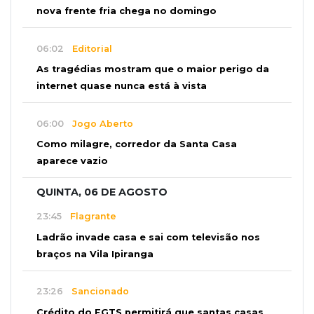
nova frente fria chega no domingo
06:02
Editorial
As tragédias mostram que o maior perigo da
internet quase nunca está à vista
06:00
Jogo Aberto
Como milagre, corredor da Santa Casa
aparece vazio
QUINTA, 06 DE AGOSTO
23:45
Flagrante
Ladrão invade casa e sai com televisão nos
braços na Vila Ipiranga
23:26
Sancionado
Crédito do FGTS permitirá que santas casas