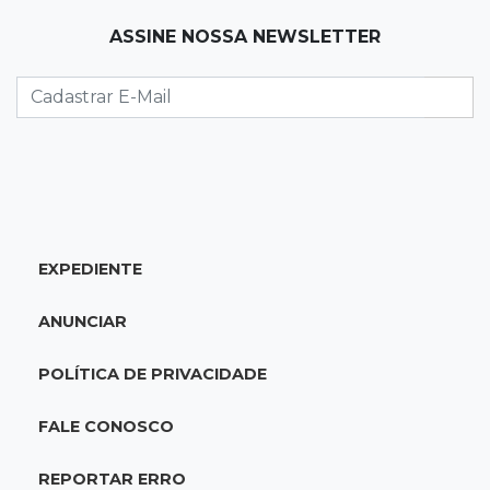
paraguaias sem registro
ASSINE NOSSA NEWSLETTER
21:41
Nova Alvorada do Sul
Granizo danifica telhados e plantações
durante temporal no interior
21:22
Agregado
Inter perde para o Corinthians mas avança às
quartas da Copa do Brasil
EXPEDIENTE
21:03
Futebol
ANUNCIAR
Vitória goleia Athletico-PR por 4 a 0 e avança
às quartas da Copa do Brasil
POLÍTICA DE PRIVACIDADE
20:44
94º caso
FALE CONOSCO
Foragido por roubo morre baleado em
confronto com policiais militares
REPORTAR ERRO