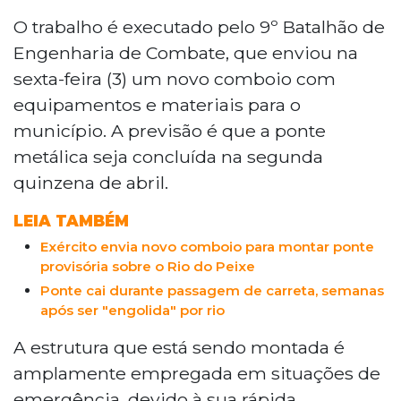
Cerca de 70 militares do Exército
trabalham em turno estendido na
O trabalho é executado pelo 9º Batalhão de
construção de uma ponte provisória
Engenharia de Combate, que enviou na
sobre o Rio do Peixe, na MS-080, em Rio
sexta-feira (3) um novo comboio com
Negro, a 153 km de Campo Grande. A
equipamentos e materiais para o
estrutura metálica tipo LSB deve ser
município. A previsão é que a ponte
concluída na segunda quinzena de abril.
A ponte definitiva, contratada pelo
metálica seja concluída na segunda
Governo do Estado por R$ 13,2 milhões,
quinzena de abril.
será erguida em 360 dias. A ponte de
concreto original caiu em 22 de fevereiro
LEIA TAMBÉM
após uma carreta tentar atravessá-la
Exército envia novo comboio para montar ponte
durante chuvas fortes.
provisória sobre o Rio do Peixe
Ponte cai durante passagem de carreta, semanas
após ser "engolida" por rio
A estrutura que está sendo montada é
amplamente empregada em situações de
emergência, devido à sua rápida