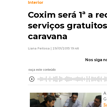
Interior
Coxim será 1ª a re
serviços gratuito
caravana
Liana Feitosa | 29/01/2015 19:46
Nos siga n
ouça este conteúdo
A
G
S