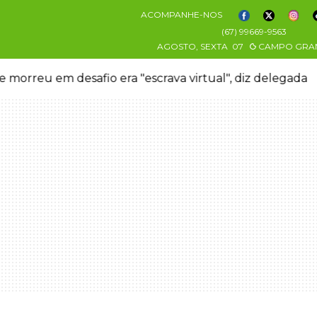
ACOMPANHE-NOS
(67) 99669-9563
AGOSTO, SEXTA
07
CAMPO GRA
 morreu em desafio era "escrava virtual", diz delegada