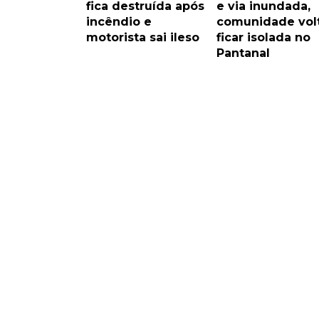
fica destruída após
e via inundada,
incêndio e
comunidade volt
motorista sai ileso
ficar isolada no
Pantanal