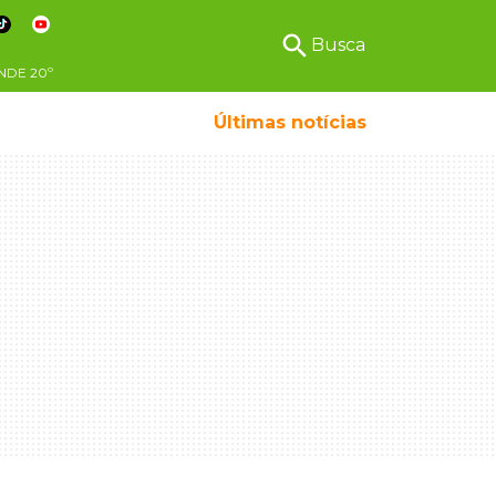
search
Busca
NDE
20º
Últimas notícias