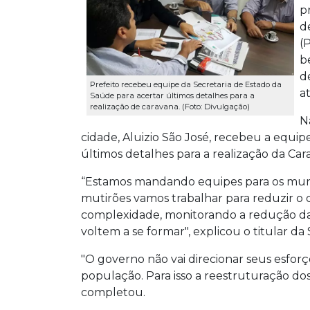
p
d
(
b
d
Prefeito recebeu equipe da Secretaria de Estado da
a
Saúde para acertar últimos detalhes para a
realização de caravana. (Foto: Divulgação)
N
cidade, Aluizio São José, recebeu a equip
últimos detalhes para a realização da Ca
“Estamos mandando equipes para os munic
mutirões vamos trabalhar para reduzir o 
complexidade, monitorando a redução das
voltem a se formar", explicou o titular da
"O governo não vai direcionar seus esfor
população. Para isso a reestruturação do
completou.