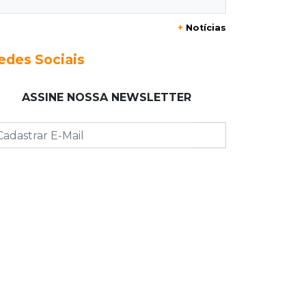
+
Notícias
12:21
Agosto Lilás
Adriane relata violência política e
edes Sociais
reforça combate à violência contra
mulheres
ASSINE NOSSA NEWSLETTER
12:13
Velório
Amigos se despedem de Scalise e
recordam criatividade sem limites
12:03
"Os 100 do PCC"
Trajetória de membros do PCC
revela presença em metade dos
presídios de MS
11:54
Trânsito
Motorista bêbado e sem CNH é preso