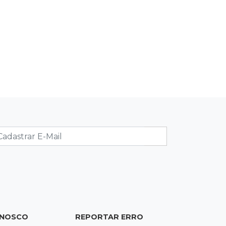
Carreta com soja fica destruída após
incêndio e motorista sai ileso
11:05
Trânsito
Motociclista é 2ª morte do dia no
trânsito da Capital
10:47
Polícia investiga
Bebê some após mãe adolescente ir
à casa de mulher que conheceu na
internet
10:46
Eleições 2026
Federação oficializa Delcídio e
disputa ao governo de MS ganha 8º
nome
ONOSCO
REPORTAR ERRO