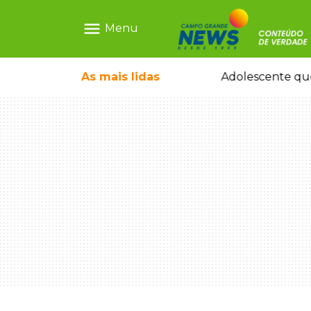
menu
Menu
 tomando ruas em temporal no interior
As mais
lidas
Adolescente que