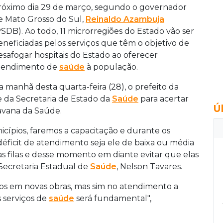
róximo dia 29 de março, segundo o governador
e Mato Grosso do Sul,
Reinaldo Azambuja
PSDB). Ao todo, 11 microrregiões do Estado vão ser
eneficiadas pelos serviços que têm o objetivo de
esafogar hospitais do Estado ao oferecer
tendimento de
saúde
à população.
a manhã desta quarta-feira (28), o prefeito da
e da Secretaria de Estado da
Saúde
para acertar
Ú
ravana da Saúde.
ípios, faremos a capacitação e durante os
déficit de atendimento seja ele de baixa ou média
 filas e desse momento em diante evitar que elas
 Secretaria Estadual de
Saúde
, Nelson Tavares.
ços em novas obras, mas sim no atendimento a
s serviços de
saúde
será fundamental",