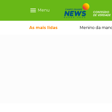
menu
Menu
ntre crianças brasileiras
As mais
lidas
Menino da mandi