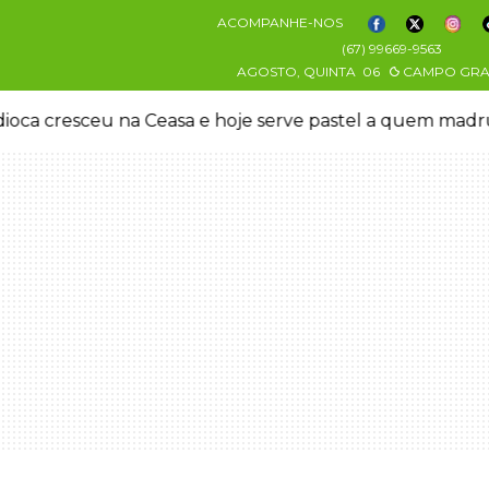
ACOMPANHE-NOS
(67) 99669-9563
AGOSTO, QUINTA
06
CAMPO GR
oca cresceu na Ceasa e hoje serve pastel a quem mad