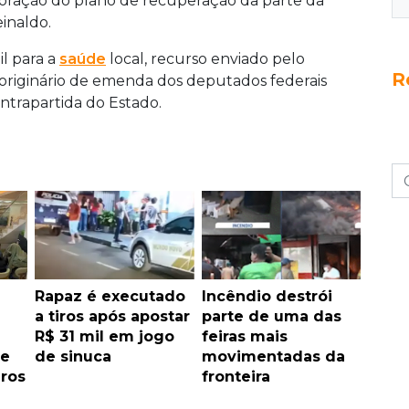
boração do plano de recuperação da parte da
inaldo.
il para a
saúde
local, recurso enviado pelo
R
 originário de emenda dos deputados federais
ntrapartida do Estado.
Rapaz é executado
Incêndio destrói
a tiros após apostar
parte de uma das
R$ 31 mil em jogo
feiras mais
 e
de sinuca
movimentadas da
iros
fronteira