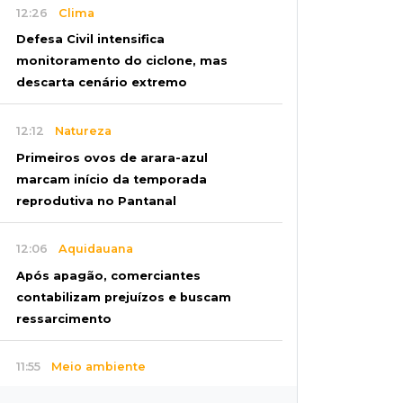
12:26
Clima
Defesa Civil intensifica
monitoramento do ciclone, mas
descarta cenário extremo
12:12
Natureza
Primeiros ovos de arara-azul
marcam início da temporada
reprodutiva no Pantanal
12:06
Aquidauana
Após apagão, comerciantes
contabilizam prejuízos e buscam
ressarcimento
11:55
Meio ambiente
Engenheiro do Pantanal: tatu-