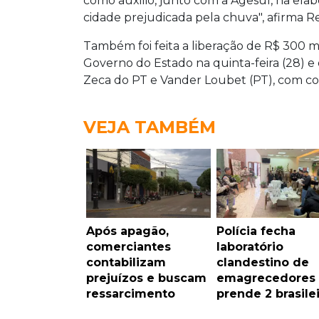
como auxilio, junto com a Agesul, na ela
cidade prejudicada pela chuva", afirma Re
Também foi feita a liberação de R$ 300 m
Governo do Estado na quinta-feira (28) e
Zeca do PT e Vander Loubet (PT), com co
VEJA TAMBÉM
Após apagão,
Polícia fecha
comerciantes
laboratório
contabilizam
clandestino de
prejuízos e buscam
emagrecedores
ressarcimento
prende 2 brasile