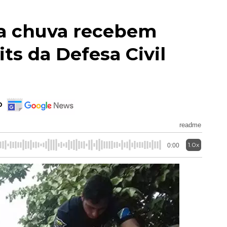
a chuva recebem
its da Defesa Civil
o
readme
1.0x
0:00