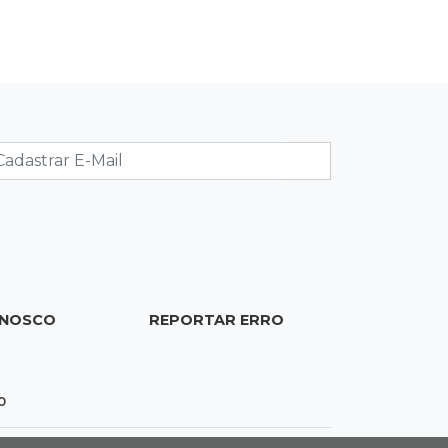
10:56
Destruição
Incêndio destrói parte de uma das
feiras mais movimentadas da
fronteira
10:53
Tentativa de feminicídio
"Ele pegou a motosserra para me
matar", afirma vítima durante júri do
ex
10:42
Tema complexo
Prefeitura retira projeto sobre leis
ONOSCO
REPORTAR ERRO
tributárias que travou pauta na
Câmara
0
10:30
Multado
Justiça cobra R$ 250 mil de ex-