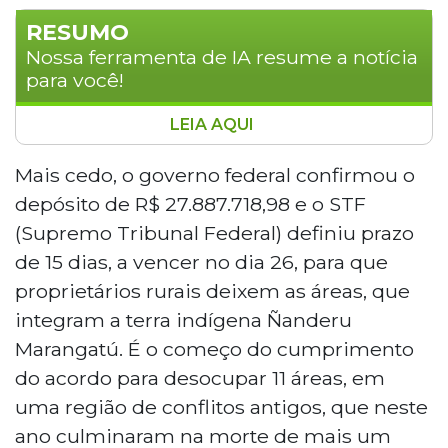
RESUMO
Nossa ferramenta de IA resume a notícia
para você!
LEIA AQUI
A última fazendeira a resistir na área de
conflito agrário em Antônio João, Roseli
Mais cedo, o governo federal confirmou o
Ruiz, se recusa a deixar a propriedade
depósito de R$ 27.887.718,98 e o STF
antes da visita do presidente Luiz Inácio
(Supremo Tribunal Federal) definiu prazo
Lula da Silva (PT) no dia 25. O governo
de 15 dias, a vencer no dia 26, para que
federal confirmou o depósito de R$
proprietários rurais deixem as áreas, que
27.887.718,98 para desocupar 11 áreas,
incluindo a Fazenda Barra, onde Roseli
integram a terra indígena Ñanderu
permanece. O STF determinou que os
Marangatú. É o começo do cumprimento
proprietários rurais deixem as terras
do acordo para desocupar 11 áreas, em
indígenas Ñanderu Marangatú em 15
uma região de conflitos antigos, que neste
dias, prazo que vence no dia 26. A
ano culminaram na morte de mais um
desocupação marca o fim de 27 anos de