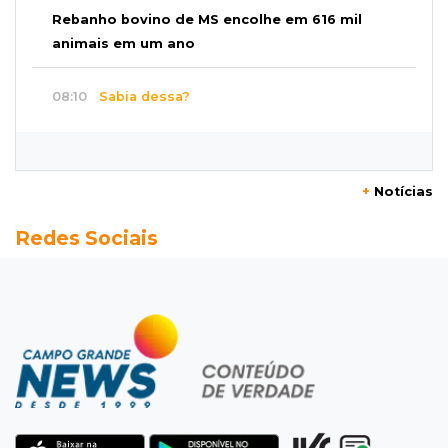
Rebanho bovino de MS encolhe em 616 mil
animais em um ano
08:10
Sabia dessa?
Roupinha no calor pode virar uma “estufa” e
até matar seu cachorro
+
Notícias
07:57
Piloto paraplégico
Redes Sociais
Ele vendeu a casa para virar piloto, mas pulo
na piscina mudou tudo
07:46
Cozinha sobre rodas
É só abrir o porta-malas: Fábio assa chipa e
até “chirros” dentro do carro
07:38
Pergunta do dia