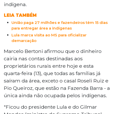
conflito na região, que culminaram na
indígena.
morte de um indígena este ano. O
presidente da Famasul, Marcelo Bertoni,
LEIA TAMBÉM
espera que o acordo traga paz e um
União paga 27 milhões e fazendeiros têm 15 dias
recomeço para todos.
para entregar área a indígenas
Lula marca visita ao MS para oficializar
demarcação
Marcelo Bertoni afirmou que o dinheiro
cairia nas contas destinadas aos
proprietários rurais entre hoje e esta
quarta-feira (13), que todas as famílias já
saíram da área, exceto o casal Roseli Ruiz e
Pio Queiroz, que estão na Fazenda Barra - a
única ainda não ocupada pelos indígenas.
"Ficou do presidente Lula e do Gilmar