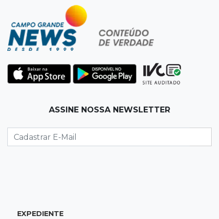
13:34
Operação Lívia
Discord é investigado por falha na proteção
de menores após morte de adolescente
13:33
Produção artesanal
MS chega a 25 cachaças registradas e amplia
número de produtores em 67%
13:12
Fraude eletrônica
ASSINE NOSSA NEWSLETTER
Idoso tem R$ 39,7 mil retirados da conta em
três transferências misteriosas
13:00
Artigos
O crescimento descontrolado das big techs
12:55
Ventania
EXPEDIENTE
Árvore cai, bloqueia avenida e deixa comércio