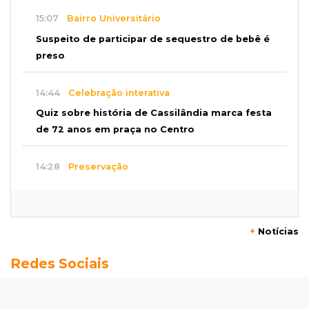
15:07
Bairro Universitário
Suspeito de participar de sequestro de bebê é
preso
14:44
Celebração interativa
Quiz sobre história de Cassilândia marca festa
de 72 anos em praça no Centro
14:28
Preservação
Ladário abre consulta para criação do Parque
Natural Pérola do Pantanal
+
Notícias
13:52
Corumbá
Redes Sociais
Pantaneiro que salvou fazenda com diques
vira personagem de livro