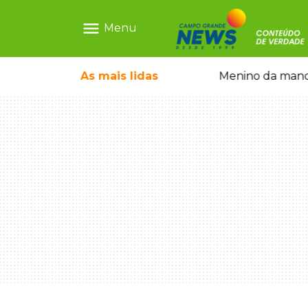
menu
Menu
 falso e prende pai e filho
As mais
lidas
Menino da mandi