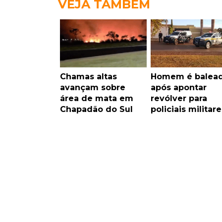
VEJA TAMBÉM
Chamas altas
Homem é balea
avançam sobre
após apontar
área de mata em
revólver para
Chapadão do Sul
policiais militare