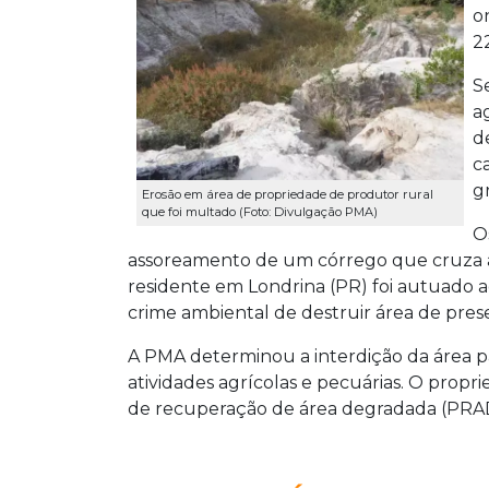
o
2
S
a
d
c
g
Erosão em área de propriedade de produtor rural
que foi multado (Foto: Divulgação PMA)
O
assoreamento de um córrego que cruza a p
residente em Londrina (PR) foi autuado 
crime ambiental de destruir área de pre
A PMA determinou a interdição da área p
atividades agrícolas e pecuárias. O propr
de recuperação de área degradada (PRAD