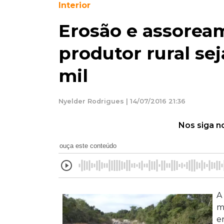
Interior
Erosão e assorea
produtor rural se
mil
Nyelder Rodrigues | 14/07/2016 21:36
Nos siga n
ouça este conteúdo
A
m
e