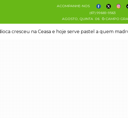
ACOMPANHE-NOS
(67) 99669-9563
AGOSTO, QUINTA
06
CAMPO GR
oca cresceu na Ceasa e hoje serve pastel a quem mad