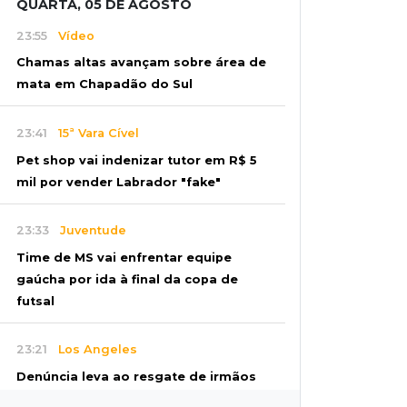
QUARTA, 05 DE AGOSTO
23:55
Vídeo
Chamas altas avançam sobre área de
mata em Chapadão do Sul
23:41
15ª Vara Cível
Pet shop vai indenizar tutor em R$ 5
mil por vender Labrador "fake"
23:33
Juventude
Time de MS vai enfrentar equipe
gaúcha por ida à final da copa de
futsal
23:21
Los Angeles
Denúncia leva ao resgate de irmãos
deixados sozinhos em casa trancada