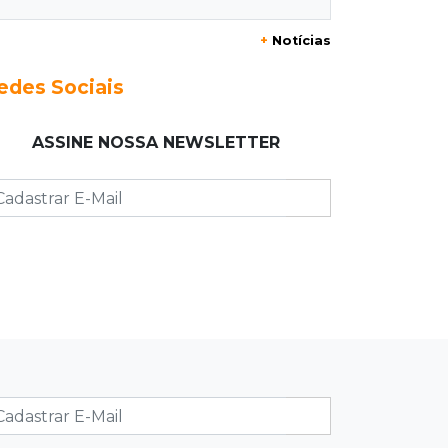
+
Notícias
23:17
Clima
Defesa Civil recomenda atenção em
edes Sociais
MS com formação de ciclone bomba
ASSINE NOSSA NEWSLETTER
23:00
Ideb
Entre escolas com nota divulgada, 3
estaduais lideram o Ensino Médio na
Capital
22:57
Chapadão do Sul
Homem é baleado após apontar
revólver para policiais militares
22:42
Resumão
Palmeiras e Vasco confirmam vagas
nas quartas da Copa do Brasil