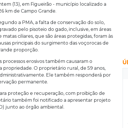
ntem (13), em Figueirão - município localizado a
26 km de Campo Grande.
egundo a PMA, a falta de conservação do solo,
gravado pelo pisoteio do gado, inclusive, em áreas
e matas ciliares, que são áreas protegidas, foram às
ausas principais do surgimento das voçorocas de
rande proporção.
s processos erosivos também causaram o
Ú
ropriedade. O proprietário rural, de 59 anos,
administrativamente. Ele também responderá por
servação permanente.
ara proteção e recuperação, com proibição de
ietário também foi notificado a apresentar projeto
) junto ao órgão ambiental.