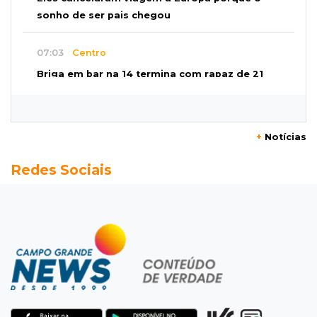
sonho de ser pais chegou
07:03
Centro
Briga em bar na 14 termina com rapaz de 21
anos morto a facada
07:01
Editorial
+
Notícias
Planos de Riedel e Fábio multiplicam
Redes Sociais
promessas, mas deixam a conta para depois
07:00
Agendão
Domingo é dia de Festival do Sobá e feiras em
homenagem aos pais
SÁBADO, 08 DE AGOSTO
22:04
Resumão