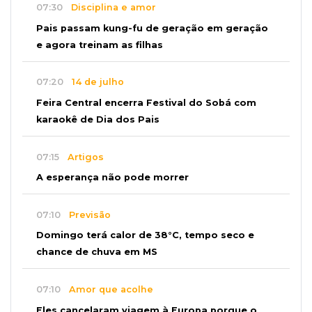
07:30
Disciplina e amor
Pais passam kung-fu de geração em geração
e agora treinam as filhas
07:20
14 de julho
Feira Central encerra Festival do Sobá com
karaokê de Dia dos Pais
07:15
Artigos
A esperança não pode morrer
07:10
Previsão
Domingo terá calor de 38°C, tempo seco e
chance de chuva em MS
07:10
Amor que acolhe
Eles cancelaram viagem à Europa porque o