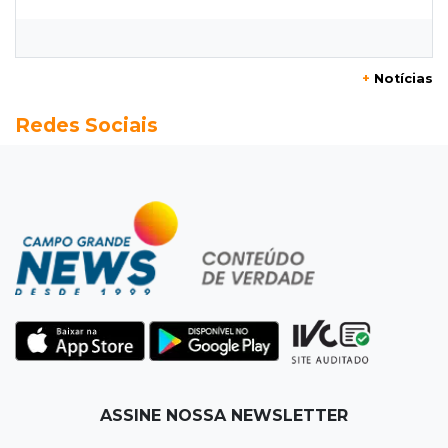
trânsito neste domingo
07:45
Dia dos Pais
+
Notícias
Qual conselho do seu pai você não ouviu e
Redes Sociais
hoje paga um preço alto?
07:30
Disciplina e amor
Pais passam kung-fu de geração em geração
e agora treinam as filhas
07:26
Tiradentes
Ataque em beco deixa um morto com rosto
deformado e outro ferido
07:20
14 de julho
ASSINE NOSSA NEWSLETTER
Feira Central encerra Festival do Sobá com
karaokê de Dia dos Pais