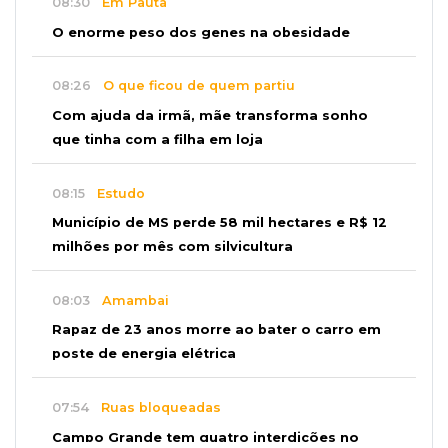
08:30
Em Pauta
O enorme peso dos genes na obesidade
08:26
O que ficou de quem partiu
Com ajuda da irmã, mãe transforma sonho
que tinha com a filha em loja
08:15
Estudo
Município de MS perde 58 mil hectares e R$ 12
milhões por mês com silvicultura
08:03
Amambai
Rapaz de 23 anos morre ao bater o carro em
poste de energia elétrica
07:54
Ruas bloqueadas
Campo Grande tem quatro interdições no