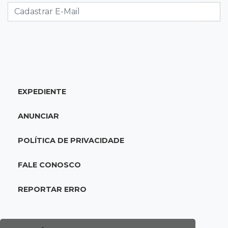
07:15
Artigos
A esperança não pode morrer
07:10
Previsão
Domingo terá calor de 38°C, tempo seco e
EXPEDIENTE
chance de chuva em MS
ANUNCIAR
07:10
Amor que acolhe
Eles cancelaram viagem à Europa porque o
POLÍTICA DE PRIVACIDADE
sonho de ser pais chegou
FALE CONOSCO
07:03
Centro
REPORTAR ERRO
Briga em bar na 14 termina com rapaz de 21
anos morto a facada