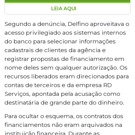
LEIA AQUI
Ex-gerente do Banco do Brasil em Guia
Lopes da Laguna foi denunciado pelo
Segundo a denúncia, Delfino aproveitava o
MPF por usar dados de clientes sem
acesso privilegiado aos sistemas internos
autorização para criar financiamentos
do banco para selecionar informações
rurais fraudulentos e desviar R$ 2,3
cadastrais de clientes da agência e
milhões entre 2014 e 2016. Os recursos
registrar propostas de financiamento em
eram enviados a contas de laranjas e à
empresa RD Serviços. A defesa pediu
nome deles sem qualquer autorização. Os
absolvição, mas o juiz manteve a ação.
recursos liberados eram direcionados para
Audiências estão marcadas para outubro
contas de terceiros e da empresa RD
de 2026.
Serviços, apontada pela acusação como
destinatária de grande parte do dinheiro.
Para ocultar o esquema, os contratos dos
financiamentos não eram arquivados na
instituição financeira. Durante as