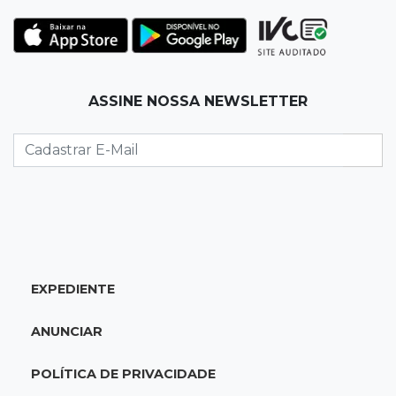
23:33
Juventude
Time de MS vai enfrentar equipe gaúcha por
ida à final da copa de futsal
ASSINE NOSSA NEWSLETTER
23:21
Los Angeles
Denúncia leva ao resgate de irmãos deixados
sozinhos em casa trancada
23:17
Clima
Defesa Civil alerta MS por possível formação
de "ciclone bomba"
EXPEDIENTE
23:00
Ideb
ANUNCIAR
Entre escolas com nota divulgada, 3 estaduais
lideram o Ensino Médio na Capital
POLÍTICA DE PRIVACIDADE