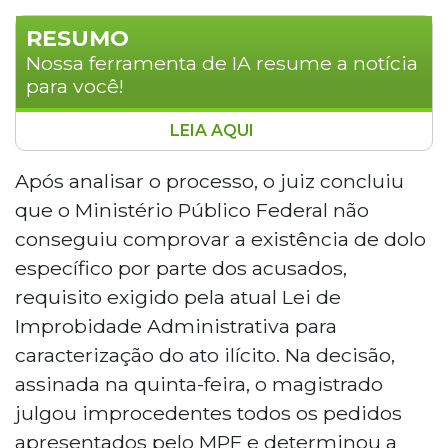
RESUMO
Nossa ferramenta de IA resume a notícia
para você!
LEIA AQUI
O ex-secretário municipal de Saúde de
Dourados, Renato Vidigal Garcez, foi absolvido
Após analisar o processo, o juiz concluiu
pela Justiça Federal em ação que investigava
que o Ministério Público Federal não
suposto favorecimento à empresa Maranata
conseguiu comprovar a existência de dolo
Transportes em licitação para transporte de
específico por parte dos acusados,
pacientes. O juiz concluiu que o Ministério
requisito exigido pela atual Lei de
Público Federal não comprovou dolo
específico dos acusados, rejeitou pedido de
Improbidade Administrativa para
ressarcimento de R$ 1,2 milhão e determinou a
caracterização do ato ilícito. Na decisão,
revogação das medidas de indisponibilidade de
assinada na quinta-feira, o magistrado
bens impostas durante o processo.
julgou improcedentes todos os pedidos
apresentados pelo MPF e determinou a