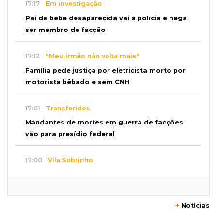
17:17
Em investigação
Pai de bebê desaparecida vai à polícia e nega
ser membro de facção
17:12
"Meu irmão não volta mais"
Família pede justiça por eletricista morto por
motorista bêbado e sem CNH
17:01
Transferidos
Mandantes de mortes em guerra de facções
vão para presídio federal
17:00
Vila Sobrinho
Uno capota e Gol invade terreno em acidente
próximo à Praça do Papa
+
Notícias
16:52
De estimação