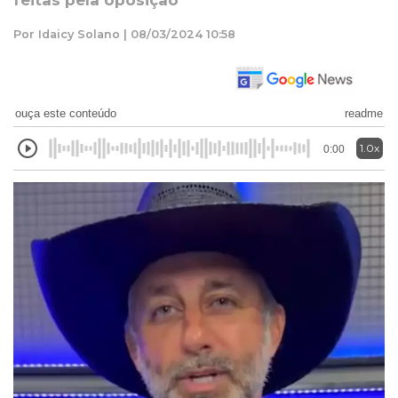
feitas pela oposição”
Por Idaicy Solano | 08/03/2024 10:58
ouça este conteúdo
readme
1.0x
0:00