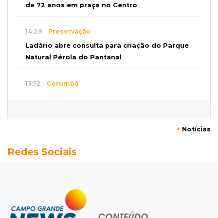
de 72 anos em praça no Centro
14:28
Preservação
Ladário abre consulta para criação do Parque
Natural Pérola do Pantanal
13:52
Corumbá
Pantaneiro que salvou fazenda com diques
vira personagem de livro
+
Notícias
13:34
Operação Lívia
Redes Sociais
Discord é investigado por falha na proteção
de menores após morte de adolescente
13:33
Produção artesanal
MS chega a 25 cachaças registradas e amplia
número de produtores em 67%